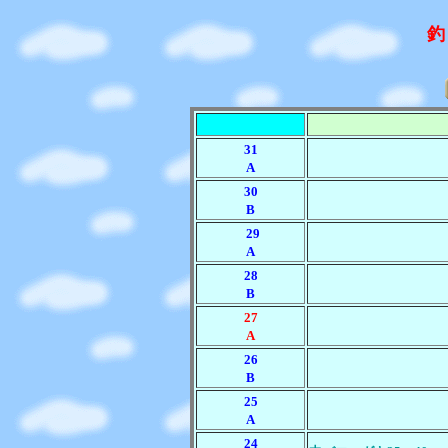
釣
31
A
30
B
29
A
28
B
27
A
26
B
25
A
24