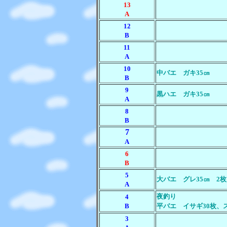
13
A
12
B
11
A
10
中バエ ガキ35㎝
B
9
黒ハエ ガキ35㎝
A
8
B
7
A
6
B
5
大バエ グレ35㎝ 2枚
A
夜釣り
4
B
平バエ イサギ30枚、ス
3