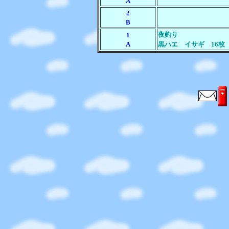
A
2
B
夜釣り
1
A
黒ハエ イサギ 16枚