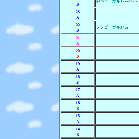
中バエ ガキ35～40㎝ 
B
23
A
22
フタゴ ガキ37㎝
B
21
A
20
B
19
A
18
B
17
A
16
B
15
A
14
B